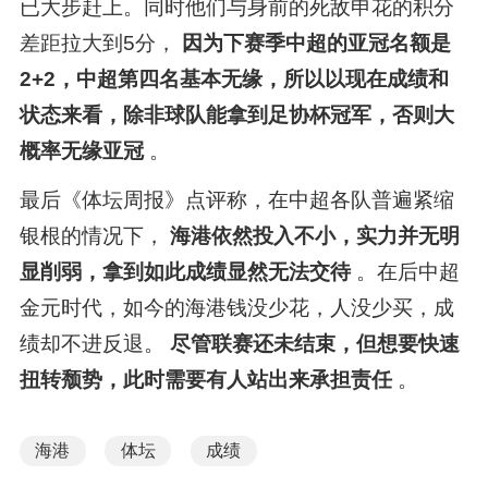
已大步赶上。同时他们与身前的死敌申花的积分
差距拉大到5分，
因为下赛季中超的亚冠名额是
2+2，中超第四名基本无缘，所以以现在成绩和
状态来看，除非球队能拿到足协杯冠军，否则大
概率无缘亚冠
。
最后《体坛周报》点评称，在中超各队普遍紧缩
银根的情况下，
海港依然投入不小，实力并无明
显削弱，拿到如此成绩显然无法交待
。在后中超
金元时代，如今的海港钱没少花，人没少买，成
绩却不进反退。
尽管联赛还未结束，但想要快速
扭转颓势，此时需要有人站出来承担责任
。
海港
体坛
成绩