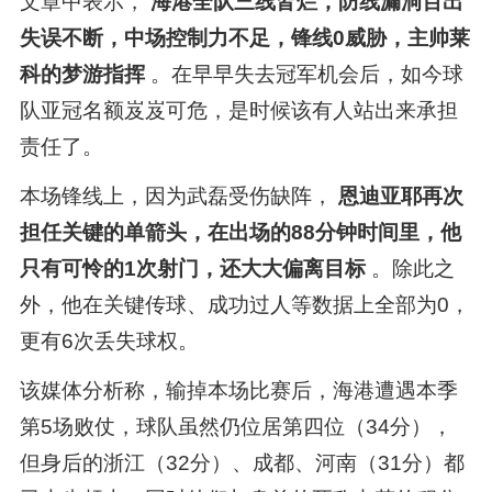
文章中表示，
海港全队三线皆烂，防线漏洞百出
失误不断，中场控制力不足，锋线0威胁，主帅莱
科的梦游指挥
。在早早失去冠军机会后，如今球
队亚冠名额岌岌可危，是时候该有人站出来承担
责任了。
本场锋线上，因为武磊受伤缺阵，
恩迪亚耶再次
担任关键的单箭头，在出场的88分钟时间里，他
只有可怜的1次射门，还大大偏离目标
。除此之
外，他在关键传球、成功过人等数据上全部为0，
更有6次丢失球权。
该媒体分析称，输掉本场比赛后，海港遭遇本季
第5场败仗，球队虽然仍位居第四位（34分），
但身后的浙江（32分）、成都、河南（31分）都