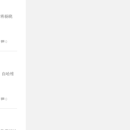
老将杨晓
0
 自哈维
0