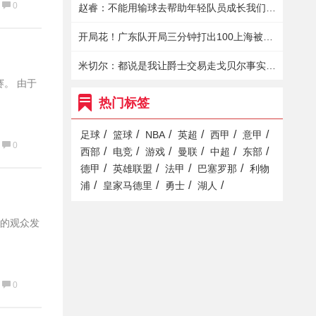
0
赵睿：不能用输球去帮助年轻队员成长我们依然有很强的战斗力
开局花！广东队开局三分钟打出100上海被迫喊停
米切尔：都说是我让爵士交易走戈贝尔事实是我想再战一年
赛。 由于
热门标签
/
/
/
/
/
/
足球
篮球
NBA
英超
西甲
意甲
0
/
/
/
/
/
/
西部
电竞
游戏
曼联
中超
东部
/
/
/
/
德甲
英雄联盟
法甲
巴塞罗那
利物
/
/
/
/
浦
皇家马德里
勇士
湖人
的观众发
0