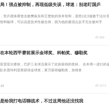
局！强点被抑制，再现低级失误，球迷：别老盯国乒
，世乒团体赛曾击败樊振东和王楚钦的张本智和，居然1比3速败于法尔
智和输球，可以说是技术性被击倒，因为他的最强点反手完全被对手
989
在本轮西甲赛前展示金球奖、科帕奖、穆勒奖
亚雷亚尔赛前，巴萨三名球员展示了此前获得的奖杯。 在本周一进行的
队长普特利亚斯获得金球奖，莱万获得穆勒奖，加维拿
1073
-22
是给我打电话聊战术，不过这周他还没找我