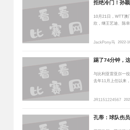
拒绝冷门！孙颖
10月21日，WTT
欣，继王艺迪、陈幸
JackPony马
2022-1
踢了74分钟，
与比利亚雷亚尔一役
去年11月上任以来
JR1151224567
202
孔蒂：球队伤员