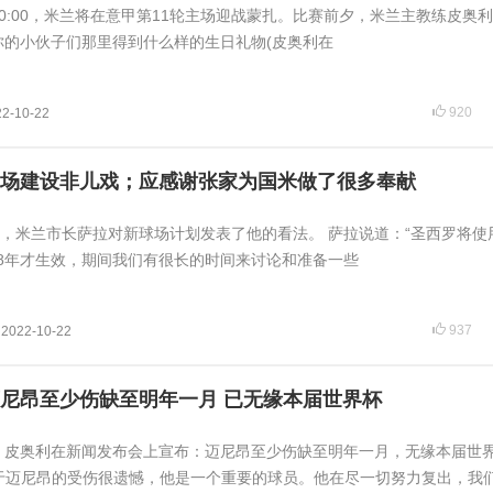
00:00，米兰将在意甲第11轮主场迎战蒙扎。比赛前夕，米兰主教练皮奥
你的小伙子们那里得到什么样的生日礼物(皮奥利在
920
22-10-22
场建设非儿戏；应感谢张家为国米做了很多奉献
，米兰市长萨拉对新球场计划发表了他的看法。 萨拉说道：“圣西罗将使用
28年才生效，期间我们有很长的时间来讨论和准备一些
937
2022-10-22
尼昂至少伤缺至明年一月 已无缘本届世界杯
日，皮奥利在新闻发布会上宣布：迈尼昂至少伤缺至明年一月，无缘本届世
于迈尼昂的受伤很遗憾，他是一个重要的球员。他在尽一切努力复出，我