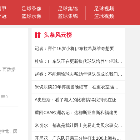
西甲
足球录像
足球集锦
足球视频
亚冠
篮球录像
篮球集锦
篮球视频
头条风云榜
记者：拜仁16岁小将伊布拉希莫维奇想要离队，本赛季10场9球4助
杜锋：广东队正在更新换代球队培养年轻球员真的花了很大的精力
，而数据
赵睿：不能用输球去帮助年轻队员成长我们依然有很强的战斗力
米切尔谈20年停摆当晚细节：在更衣室隔离9小时保罗送来15瓶酒
0
A史密斯：看了湖人的比赛搞得我到现在还有点恶心
重回CBA欧洲名记：达柳斯亚当斯和福建男篮商讨加盟事宜
米切尔：都说是我让爵士交易走戈贝尔事实是我想再战一年
担忧，因
开局花！广东队开局三分钟打出100上海被迫喊停