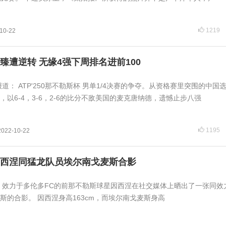
1219
10-22
臻遭逆转 无缘4强下周排名进前100
报道： ATP'250那不勒斯杯 男单1/4决赛的争夺。从资格赛里突围的中国
以6-4，3-6，2-6的比分不敌美国的麦克唐纳德，遗憾止步八强
1195
2022-10-22
西涅同猛龙队员埃尔南戈麦斯合影
日，效力于多伦多FC的前那不勒斯球星因西涅在社交媒体上晒出了一张同效
斯的合影。 因西涅身高163cm，而埃尔南戈麦斯身高