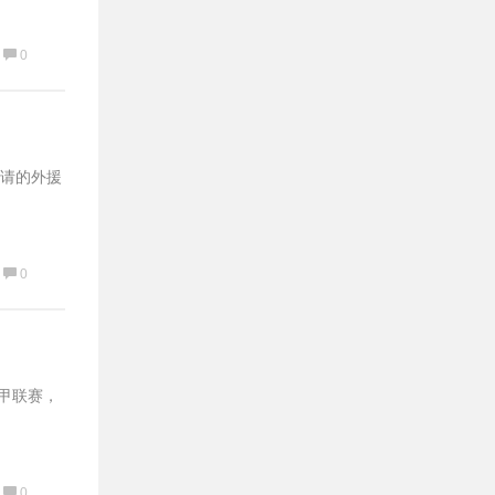
0
请的外援
0
西甲联赛，
0