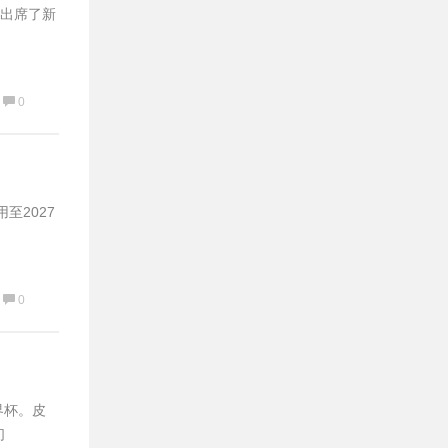
利出席了新
0
至2027
0
界杯。皮
们