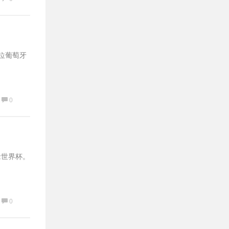
位葡萄牙
0
缘世界杯。
0