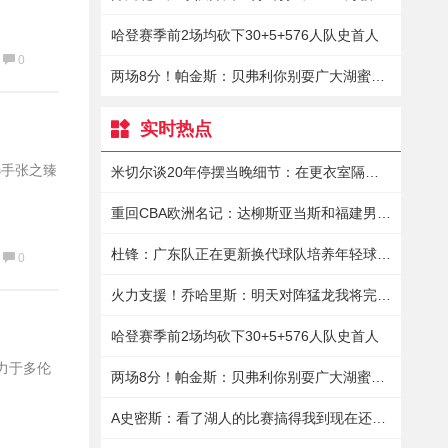
哈登赛季前2场均砍下30+5+576人队史首人
0
两场8分！帕金斯：贝弗利你别耍广大湖蜜了你倒是拿出表现来啊
实时热点
选手张之臻
米切尔谈20年停摆当晚细节：在更衣室隔离9小时保罗送来15瓶酒
重回CBA欧洲名记：达柳斯亚当斯和福建男篮商讨加盟事宜
杜锋：广东队正在更新换代球队培养年轻球员真的花了很大的精力
0
火力支援！乔哈里斯：明天对阵猛龙我将完成赛季首秀
哈登赛季前2场均砍下30+5+576人队史首人
力于多伦
两场8分！帕金斯：贝弗利你别耍广大湖蜜了你倒是拿出表现来啊
A史密斯：看了湖人的比赛搞得我到现在还有点恶心