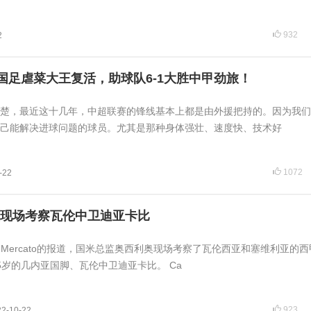
932
2
岁国足虐菜大王复活，助球队6-1大胜中甲劲旅！
楚，最近这十几年，中超联赛的锋线基本上都是由外援把持的。因为我们
己能解决进球问题的球员。尤其是那种身体强壮、速度快、技术好
1072
-22
现场考察瓦伦中卫迪亚卡比
io Mercato的报道，国米总监奥西利奥现场考察了瓦伦西亚和塞维利亚的
5岁的几内亚国脚、瓦伦中卫迪亚卡比。 Ca
923
22-10-22