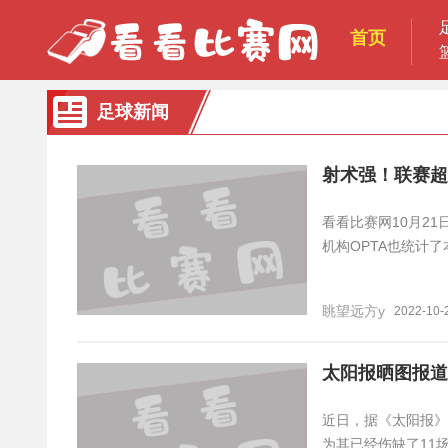
首页
足球新闻
射术强！联赛超
看看比赛网10月2
机构OPTA也统计
眺望远方y
2022-10-
太阳报晒图报道
近日，据《太阳报》
为其已经伤缺了11