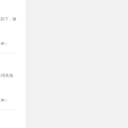
克拍下，惨
0
金球奖颁
0