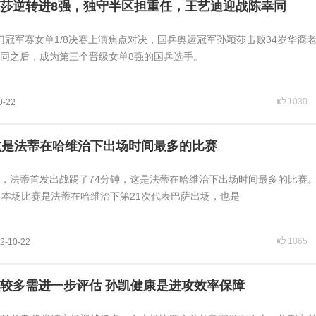
莎逆转进8强，独守半区担重任，王艺迪迎战陈幸同
澳门冠军赛女单1/8决赛上演焦点对决，国乒奥运冠军孙颖莎击败34岁华裔
同之后，成为第三个晋级女单8强的国乒选手。
1030
0-22
这是法蒂在哈维治下出场时间最多的比赛
，法蒂首发出战踢了74分钟，这是法蒂在哈维治下出场时间最多的比赛。
，本场比赛是法蒂在哈维治下第21次代表巴萨出场，也是
1065
2-10-22
较多需进一步评估 孙凯健康是进攻效率保障