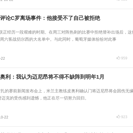
评论C罗离场事件：他接受不了自己被拒绝
联正经历一段艰难的时期。在周三对阵热刺的比赛中拒绝替补出场后，这
周六客战切尔西的大名单中。与此同时，葡萄牙媒体纷纷对此事
959
-22
奥利：我认为迈尼昂将不得不缺阵到明年1月
蒙扎的赛前新闻发布会上，米兰主教练皮奥利确认门将迈尼昂将会因伤无
对迈克的受伤感到遗憾，他正在尽一切努力回归。
923
10-22