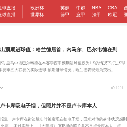
足球直播
欧洲杯
英超
中超
NBA
CBA
篮球直播
世界杯
德甲
意甲
法甲
欧冠
出预期进球值：哈兰德居首，内马尔、巴尔韦德在列
1日讯 皇马中场巴尔韦德在本赛季西甲预期进球值仅为1.5的情况下打进5球
了本赛季五大联赛的实际进球-预期进球情况，哈兰德表现最为突出。
1291
22
卢卡库吸电子烟，但照片并不是卢卡库本人
报道，卢卡库在街边散步时被发现在抽电子烟，国米对他的身体状况感到
场比赛。 不过实际上，《太阳报》所获得的照片并不是卢卡库本人，卢