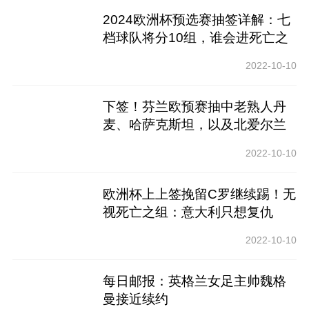
2024欧洲杯预选赛抽签详解：七
档球队将分10组，谁会进死亡之
组
2022-10-10
下签！芬兰欧预赛抽中老熟人丹
麦、哈萨克斯坦，以及北爱尔兰
2022-10-10
欧洲杯上上签挽留C罗继续踢！无
视死亡之组：意大利只想复仇
2022-10-10
每日邮报：英格兰女足主帅魏格
曼接近续约