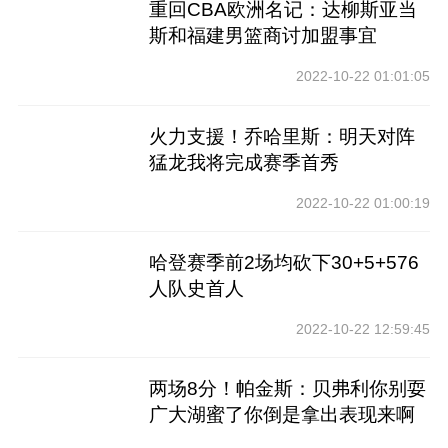
重回CBA欧洲名记：达柳斯亚当
斯和福建男篮商讨加盟事宜
2022-10-22 01:01:05
火力支援！乔哈里斯：明天对阵
猛龙我将完成赛季首秀
2022-10-22 01:00:19
哈登赛季前2场均砍下30+5+576
人队史首人
2022-10-22 12:59:45
两场8分！帕金斯：贝弗利你别耍
广大湖蜜了你倒是拿出表现来啊