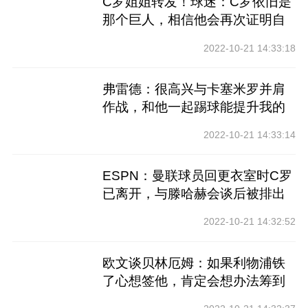
C罗姐姐转发！球迷：C罗依旧是
那个巨人，相信他会再次证明自
己
2022-10-21 14:33:18
弗雷德：很高兴与卡塞米罗并肩
作战，和他一起踢球能提升我的
水平
2022-10-21 14:33:14
ESPN：曼联球员回更衣室时C罗
已离开，与滕哈赫会谈后被排出
名单
2022-10-21 14:32:52
欧文谈贝林厄姆：如果利物浦铁
了心想签他，肯定会想办法筹到
钱