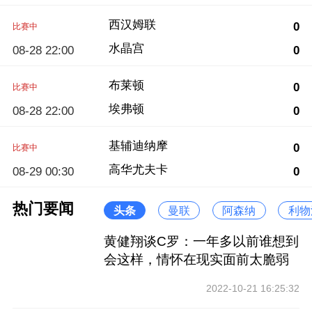
西汉姆联
0
比赛中
水晶宫
08-28 22:00
0
布莱顿
0
比赛中
埃弗顿
08-28 22:00
0
基辅迪纳摩
0
比赛中
高华尤夫卡
08-29 00:30
0
热门要闻
头条
曼联
阿森纳
利物
黄健翔谈C罗：一年多以前谁想到
会这样，情怀在现实面前太脆弱
2022-10-21 16:25:32