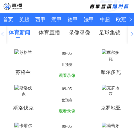
首页
英超
西甲
意甲
德甲
法甲
中超
欧冠
体育新闻
体育直播
录像录像
足球集锦
09-05
世预赛
苏格兰
摩尔多瓦
观看录像
09-05
世预赛
斯洛伐克
克罗地亚
观看录像
09-05