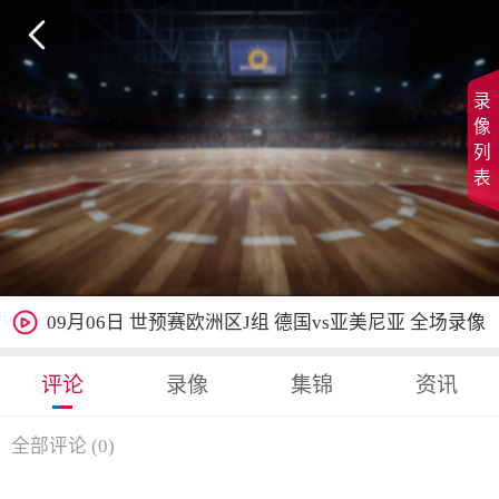

录
像
列
表

09月06日 世预赛欧洲区J组 德国vs亚美尼亚 全场录像
评论
录像
集锦
资讯
全部评论
(
0
)