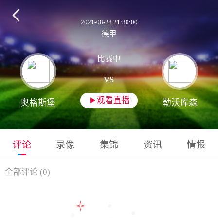

2021-08-28 21:30:00
德甲
比赛中
vs
观看直播

奥格斯堡
勒沃库森
评论
录像
集锦
资讯
情报
全部评论
(
0
)